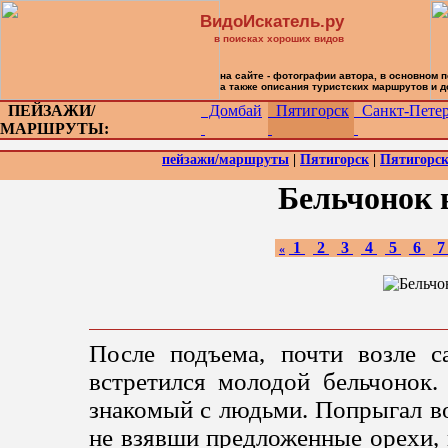
ВидоИскатель.ру
в поисках хороших видов
на сайте - фотографии автора, в основном 
а также описания туристских маршрутов и 
ПЕЙЗАЖИ/
Домбай
Пятигорск
Санкт-Петер
МАРШРУТЫ:
пейзажи/маршруты
|
Пятигорск
|
Пятигорск
Бельчонок 
1
2
3
4
5
6
«
После подъема, почти возле 
встретился молодой бельчонок.
знакомый с людьми. Попрыгал вок
не взявши предложенные орехи, 