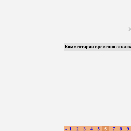
Комментарии временно отклю
1
2
3
4
5
6
7
8
9
«