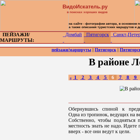
ВидоИскатель.ру
в поисках хороших видов
на сайте - фотографии автора, в основном 
а также описания туристских маршрутов и 
ПЕЙЗАЖИ/
Домбай
Пятигорск
Санкт-Петер
МАРШРУТЫ:
пейзажи/маршруты
|
Пятигорск
|
Пятигорс
В районе Л
1
2
3
4
5
6
7
8
9
«
Обернувшись спиной к преды
Одна из тропинок, ведущих на в
Собственно, чтобы подняться
местность знать не надо. Идите
вверх - все они ведут к цели.