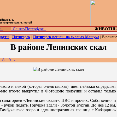
пейзажные,
достопримечательностей
ск
Санкт-Петербург
ЖИВОТНЫ
шруты
|
Пятигорск
|
Пятигорск весной: на склонах Машука
| В район
В районе Ленинских скал
8
9
»
часто и зимой (которая очень мягкая), цвет пейзажа определяет
овно кто-то выкрутил в Фотошопе ползунки и оставил только
 санаториев «Ленинские скалы», ЦВС и прочих. Собственно, и
- рукой подать. Горушка вдали - Золотой Курган. До нее 12 км,
Тамбуканское озеро и административная граница с Кабардино-