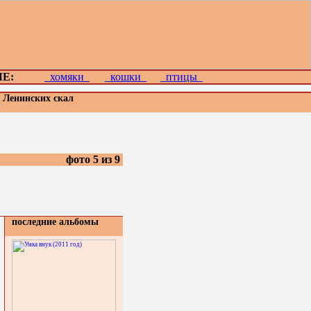
Е:
хомяки
кошки
птицы
е Ленинских скал
фото 5 из 9
последние альбомы