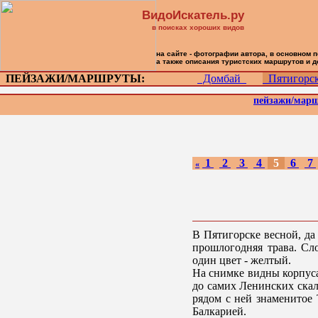
ВидоИскатель.ру
в поисках хороших видов
на сайте - фотографии автора, в основном 
а также описания туристских маршрутов и 
ПЕЙЗАЖИ/МАРШРУТЫ:
Домбай
Пятигор
пейзажи/мар
1
2
3
4
5
6
7
«
В Пятигорске весной, да 
прошлогодняя трава. Сл
один цвет - желтый.
На снимке видны корпуса
до самих Ленинских скал 
рядом с ней знаменитое 
Балкарией.