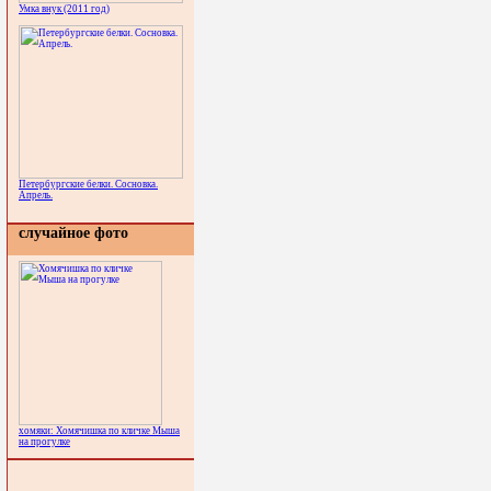
Умка внук (2011 год)
Петербургские белки. Сосновка.
Апрель.
случайное фото
хомяки: Хомячишка по кличке Мыша
на прогулке