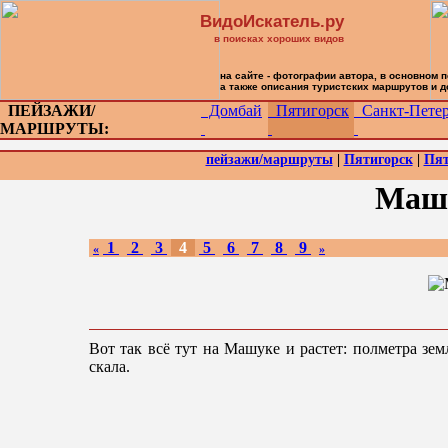
ВидоИскатель.ру
в поисках хороших видов
на сайте - фотографии автора, в основном 
а также описания туристских маршрутов и 
ПЕЙЗАЖИ/
Домбай
Пятигорск
Санкт-Петер
МАРШРУТЫ:
пейзажи/маршруты
|
Пятигорск
|
Пят
Машу
1
2
3
4
5
6
7
8
9
«
»
Вот так всё тут на Машуке и растет: полметра зе
скала.