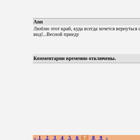
Ann
Люблю этот край, куда всегда хочется вернуться 
вид!...Весной приеду
Комментарии временно отключены.
1
2
3
4
5
6
7
8
9
«
»