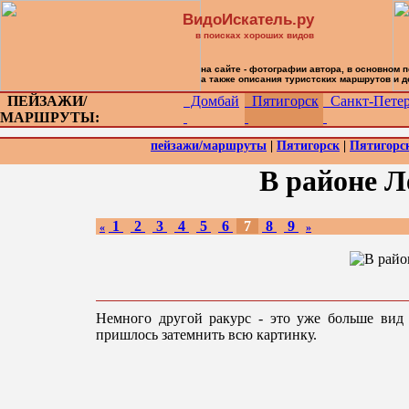
ВидоИскатель.ру
в поисках хороших видов
на сайте - фотографии автора, в основном 
а также описания туристских маршрутов и 
ПЕЙЗАЖИ/
Домбай
Пятигорск
Санкт-Петер
МАРШРУТЫ:
пейзажи/маршруты
|
Пятигорск
|
Пятигорс
В районе Л
1
2
3
4
5
6
7
8
9
«
»
Немного другой ракурс - это уже больше вид 
пришлось затемнить всю картинку.