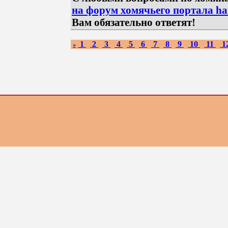
на форум хомячьего портала ham
Вам обязательно ответят!
1
2
3
4
5
6
7
8
9
10
11
1
«