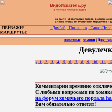
ВидоИскатель.ру
в поисках хороших видов
на сайте - фотографии автора, в основном 
а также описания туристских маршрутов и 
ПЕЙЗАЖИ/
Домбай
Пятигорск
Санкт-Петер
МАРШРУТЫ:
животные
|
хомяки
|
Джунгар
Девулеч
1
2
3
4
5
6
7
8
9
10
11
1
«
Комментарии временно отключ
С любыми вопросами по хомяк
на форум хомячьего портала ham
Вам обязательно ответят!