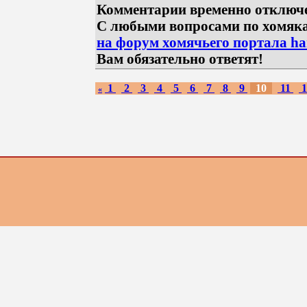
Комментарии временно отключ
С любыми вопросами по хомяк
на форум хомячьего портала ham
Вам обязательно ответят!
1
2
3
4
5
6
7
8
9
10
11
1
«