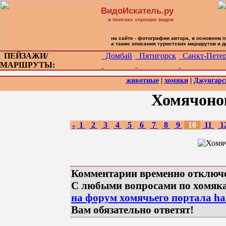
ВидоИскатель.ру
в поисках хороших видов
на сайте - фотографии автора, в основном 
а также описания туристских маршрутов и 
ПЕЙЗАЖИ/
Домбай
Пятигорск
Санкт-Петер
МАРШРУТЫ:
животные
|
хомяки
|
Джунгарс
Хомячоно
1
2
3
4
5
6
7
8
9
10
11
1
«
Комментарии временно отключ
С любыми вопросами по хомяк
на форум хомячьего портала ham
Вам обязательно ответят!