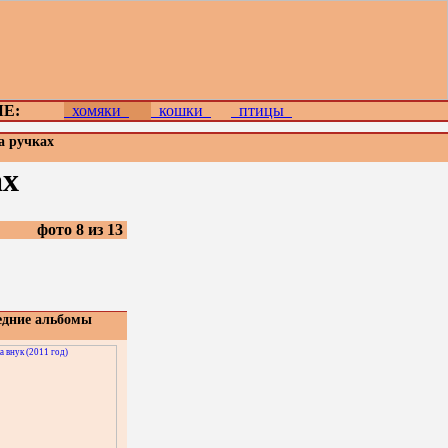
Е:
хомяки
кошки
птицы
а ручках
ах
фото 8 из 13
едние альбомы