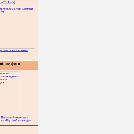
ук (2011 год)
ргские белки. Сосновка.
айное фото
 Небольшой водопадик
о от «Чертовой мельницы»