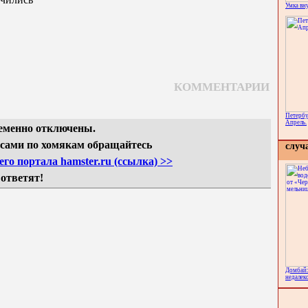
Умка вн
КОММЕНТАРИИ
Петербу
Апрель.
еменно отключены.
сами по хомякам обращайтесь
случ
го портала hamster.ru (ссылка) >>
 ответят!
Домбай:
недалек