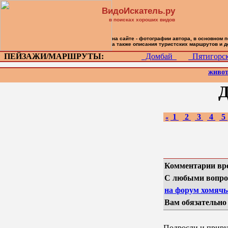
ВидоИскатель.ру
в поисках хороших видов
на сайте - фотографии автора, в основном 
а также описания туристских маршрутов и 
ПЕЙЗАЖИ/МАРШРУТЫ:
Домбай
Пятигор
живо
Д
1
2
3
4
5
«
Комментарии вр
С любыми вопро
на форум хомячье
Вам обязательно
Подросли и прир