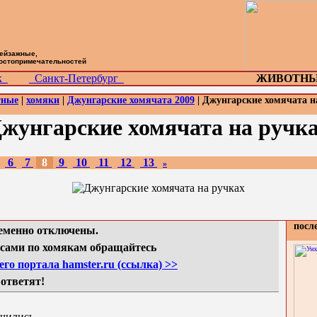
пейзажные,
достопримечательностей
ск
Санкт-Петербург
ЖИВОТНЫ
тные
|
хомяки
|
Джунгарские хомячата 2009
| Джунгарские хомячата н
жунгарские хомячата на ручк
6
7
8
9
10
11
12
13
»
посл
еменно отключены.
сами по хомякам обращайтесь
го портала hamster.ru (ссылка) >>
 ответят!
учились