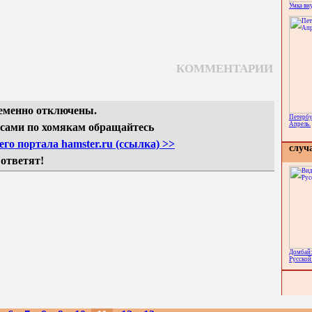
Умка вн
КОММЕНТАРИИ
еменно отключены.
Петербу
Апрель.
сами по хомякам обращайтесь
го портала hamster.ru (ссылка) >>
случ
 ответят!
Домбай:
Русской