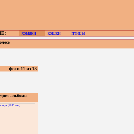
Е:
хомяки
кошки
птицы
олесе
фото 11 из 13
едние альбомы