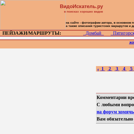
ВидоИскатель.ру
в поисках хороших видов
на сайте - фотографии автора, в основном 
а также описания туристских маршрутов и 
ПЕЙЗАЖИ/МАРШРУТЫ:
Домбай
Пятигор
жи
1
2
3
4
5
«
Комментарии вр
С любыми вопро
на форум хомячье
Вам обязательно