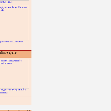
ук (2011 год)
ргские белки. Сосновка.
айное фото
 Вид на пик Театральный с
 поляны