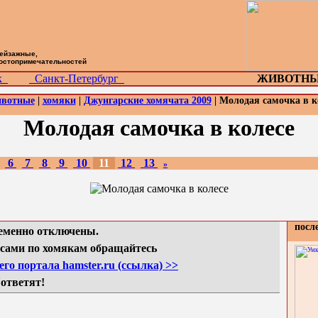
пейзажные,
достопримечательностей
ск
Санкт-Петербург
ЖИВОТНЫ
вотные
|
хомяки
|
Джунгарские хомячата 2009
| Молодая самочка в к
Молодая самочка в колесе
6
7
8
9
10
11
12
13
»
посл
еменно отключены.
сами по хомякам обращайтесь
го портала hamster.ru (ссылка) >>
 ответят!