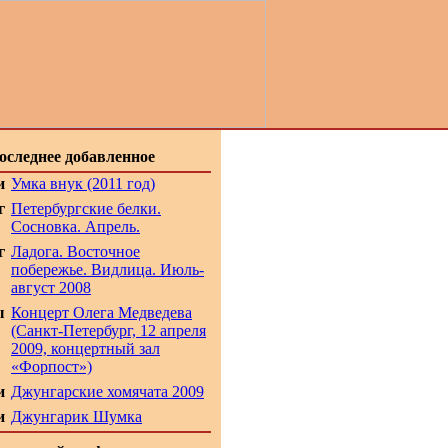
оследнее добавленное
и
Умка внук (2011 год)
г
Петербургские белки.
Сосновка. Апрель.
г
Ладога. Восточное
побережье. Видлица. Июль-
август 2008
ы
Концерт Олега Медведева
(Санкт-Петербург, 12 апреля
2009, концертный зал
«Форпост»)
и
Джунгарские хомячата 2009
и
Джунгарик Шумка