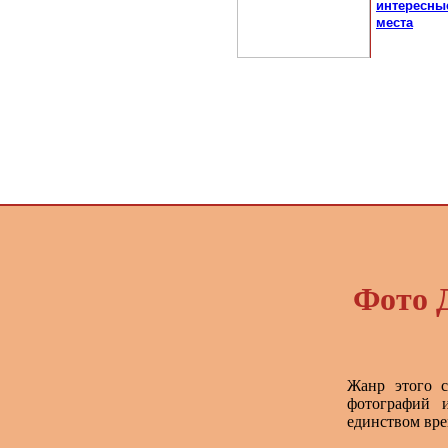
интересны
места
Фото 
Жанр этого с
фотографий и
единством вре