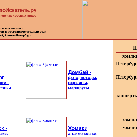
доИскатель.ру
 поисках хороших видов
ном пейзажные,
ов и достопримечательностей
ай, Санкт-Петербург
П
хомяк
Петербур
Домбай -
рг
Петербур
фото, походы,
сти -
вершины,
совки
маршруты
концерт
хомяк
хомяк
к -
Хомяки
ажи,
а также кошки,