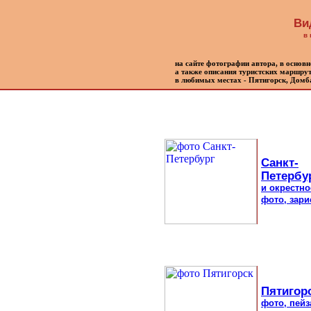
Ви
в
на сайте фотографии автора, в основ
а также описания туристских маршрут
в любимых местах - Пятигорск, Домб
Санкт-
Петербу
и окрестно
фото, зари
Пятигорс
фото, пейз