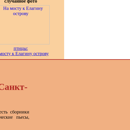
случайное фото
птицы:
мосту к Елагину острову
Санкт-
есть сборники
ческие пьесы,