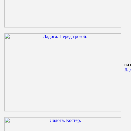
на 
Лад