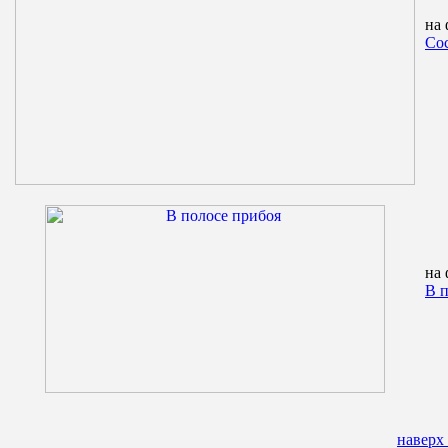
на 
Со
на 
В п
наверх