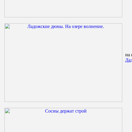
на 
Лад