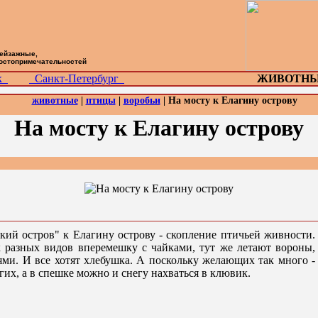
пейзажные,
достопримечательностей
ск
Санкт-Петербург
ЖИВОТНЫ
животные
|
птицы
|
воробьи
| На мосту к Елагину острову
На мосту к Елагину острову
кий остров" к Елагину острову - скопление птичьей живности.
к разных видов вперемешку с чайками, тут же летают вороны,
ьями. И все хотят хлебушка. А поскольку желающих так много -
их, а в спешке можно и снегу нахваться в клювик.