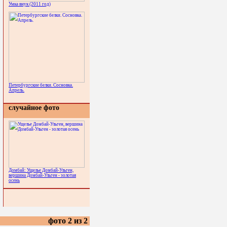
Умка внук (2011 год)
Петербургские белки. Сосновка.
Апрель.
случайное фото
Домбай: Ущелье Домбай-Ульген,
вершина Домбай-Ульген - золотая
осень
фото 2 из 2