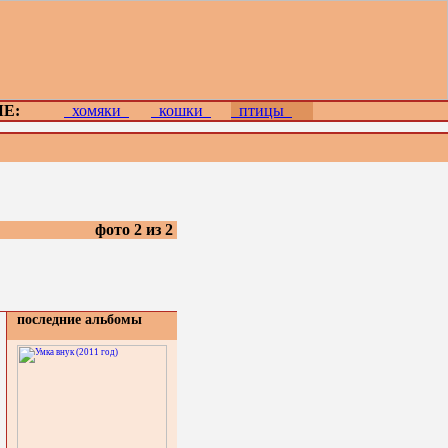
Е:
хомяки
кошки
птицы
фото 2 из 2
последние альбомы