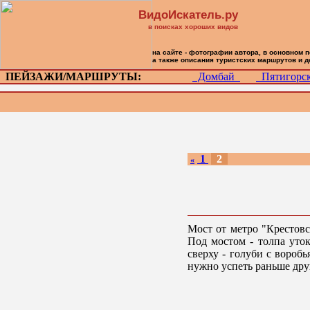
ВидоИскатель.ру
в поисках хороших видов
на сайте - фотографии автора, в основном 
а также описания туристских маршрутов и 
ПЕЙЗАЖИ/МАРШРУТЫ:
Домбай
Пятигор
1
2
«
Мост от метро "Крестовс
Под мостом - толпа уто
сверху - голуби с вороб
нужно успеть раньше друг